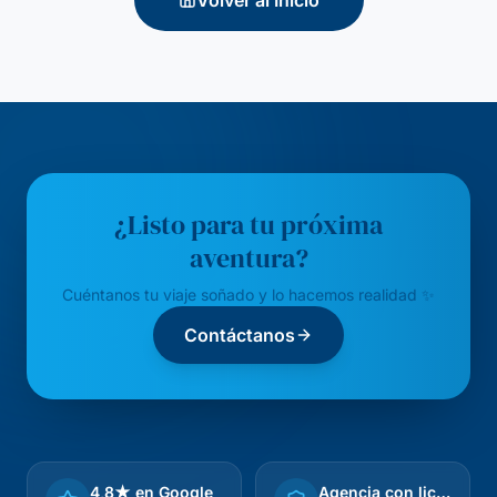
Volver al Inicio
¿Listo para tu próxima
aventura?
Cuéntanos tu viaje soñado y lo hacemos realidad ✨
Contáctanos
4,8★ en Google
Agencia con licencia