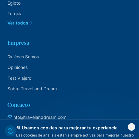
Egipto
Turquía
Ver todos
Empresa
Quiénes Somos
Opiniones
Test Viajero
Sobre Travel and Dream
Contacto
info@travelanddream.com
+34 684 226 007
🍪 Usamos cookies para mejorar tu experiencia
Las cookies de análisis están siempre activas para mejorar nuestro
Agencia online · España