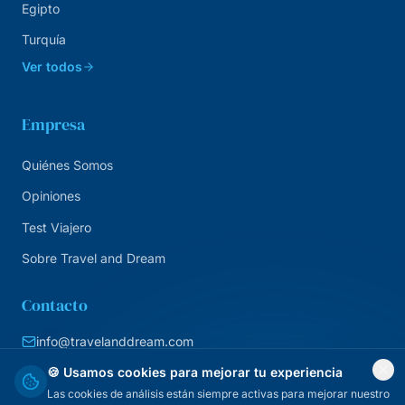
Egipto
Turquía
Ver todos
Empresa
Quiénes Somos
Opiniones
Test Viajero
Sobre Travel and Dream
Contacto
info@travelanddream.com
+34 684 226 007
🍪 Usamos cookies para mejorar tu experiencia
Las cookies de análisis están siempre activas para mejorar nuestro
Agencia online · España