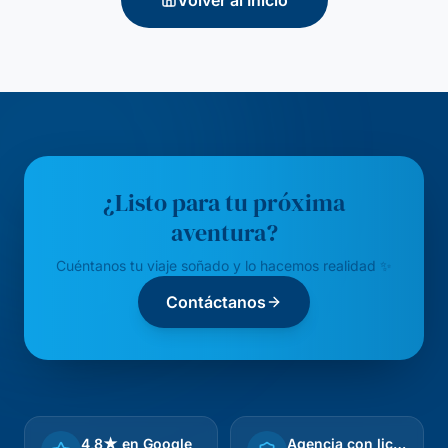
Volver al Inicio
¿Listo para tu próxima
aventura?
Cuéntanos tu viaje soñado y lo hacemos realidad ✨
Contáctanos
4,8★ en Google
Agencia con licencia