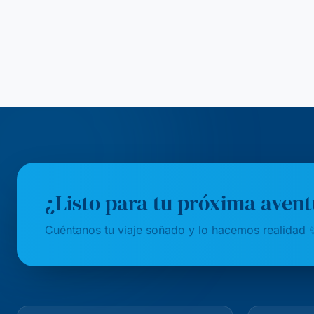
¿Listo para tu próxima aven
Cuéntanos tu viaje soñado y lo hacemos realidad 