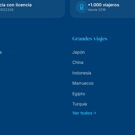
ia con licencia
+1.000 viajeros
72632326
desde 2016
Grandes viajes
s
Japón
China
Indonesia
Marruecos
Egipto
Turquía
Ver todos