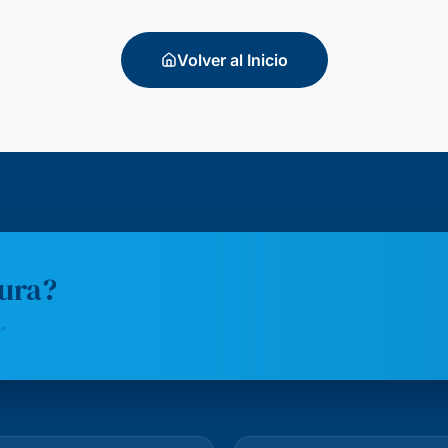
Volver al Inicio
tura?
✨