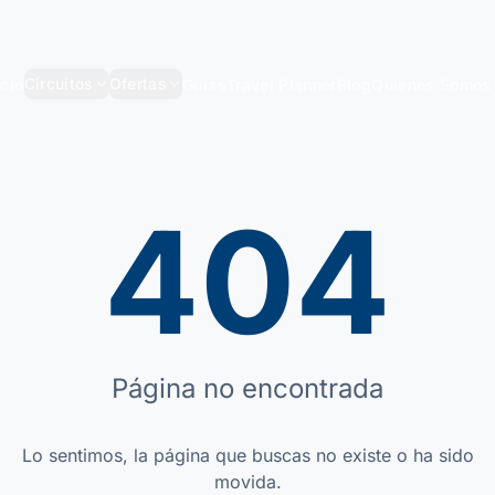
Circuitos
Ofertas
icio
Guías
Travel Planner
Blog
Quiénes Somos
404
Página no encontrada
Lo sentimos, la página que buscas no existe o ha sido
movida.