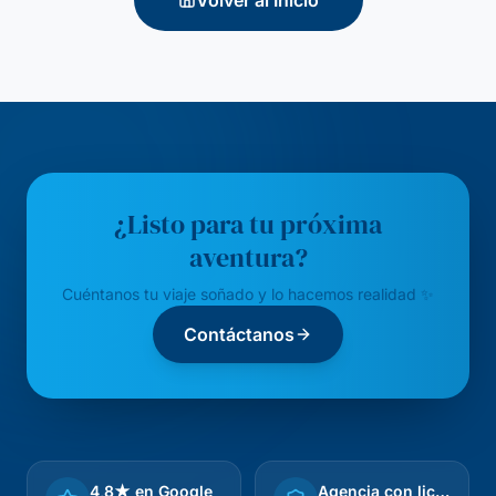
Volver al Inicio
¿Listo para tu próxima
aventura?
Cuéntanos tu viaje soñado y lo hacemos realidad ✨
Contáctanos
4,8★ en Google
Agencia con licencia