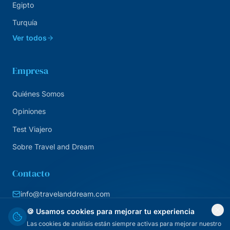
Egipto
Turquía
Ver todos
Empresa
Quiénes Somos
Opiniones
Test Viajero
Sobre Travel and Dream
Contacto
info@travelanddream.com
+34 684 226 007
🍪 Usamos cookies para mejorar tu experiencia
Las cookies de análisis están siempre activas para mejorar nuestro
Agencia online · España