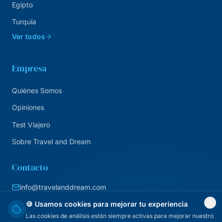
Egipto
Turquía
Ver todos
Empresa
Quiénes Somos
Opiniones
Test Viajero
Sobre Travel and Dream
Contacto
info@travelanddream.com
+34 684 226 007
🍪 Usamos cookies para mejorar tu experiencia
Las cookies de análisis están siempre activas para mejorar nuestro
Agencia online · España