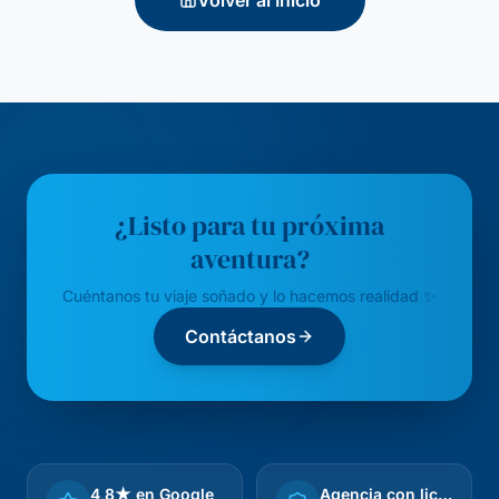
Volver al Inicio
¿Listo para tu próxima
aventura?
Cuéntanos tu viaje soñado y lo hacemos realidad ✨
Contáctanos
4,8★ en Google
Agencia con licencia