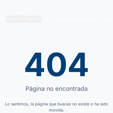
Circuitos
Ofertas
icio
Guías
Travel Planner
Blog
Quiénes Somos
404
Página no encontrada
Lo sentimos, la página que buscas no existe o ha sido
movida.