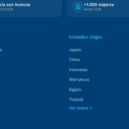
ia con licencia
+1.000 viajeros
72632326
desde 2016
Grandes viajes
s
Japón
China
Indonesia
Marruecos
Egipto
Turquía
Ver todos