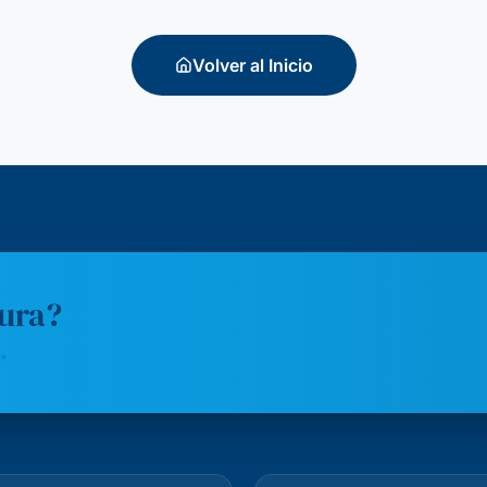
Volver al Inicio
tura?
✨