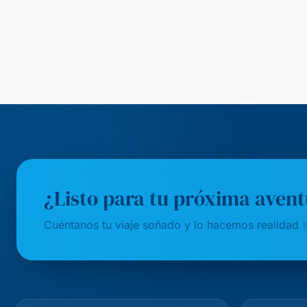
¿Listo para tu próxima aven
Cuéntanos tu viaje soñado y lo hacemos realidad 