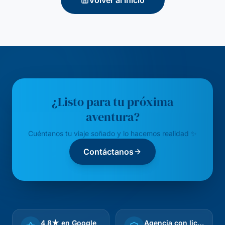
Volver al Inicio
¿Listo para tu próxima
aventura?
Cuéntanos tu viaje soñado y lo hacemos realidad ✨
Contáctanos
4,8★ en Google
Agencia con licencia