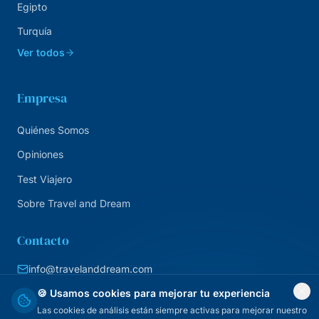
Egipto
Turquía
Ver todos
Empresa
Quiénes Somos
Opiniones
Test Viajero
Sobre Travel and Dream
Contacto
info@travelanddream.com
+34 684 226 007
🍪 Usamos cookies para mejorar tu experiencia
Las cookies de análisis están siempre activas para mejorar nuestro
Agencia online · España