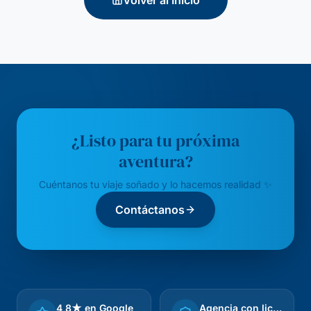
Volver al Inicio
¿Listo para tu próxima
aventura?
Cuéntanos tu viaje soñado y lo hacemos realidad ✨
Contáctanos
4,8★ en Google
Agencia con licencia