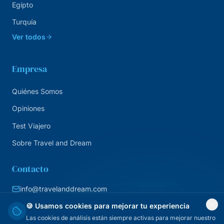
Egipto
Turquía
Ver todos
Empresa
Quiénes Somos
Opiniones
Test Viajero
Sobre Travel and Dream
Contacto
info@travelanddream.com
+34 684 226 007
🍪 Usamos cookies para mejorar tu experiencia
Las cookies de análisis están siempre activas para mejorar nuestro
Agencia online · España