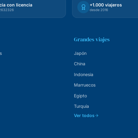
ia con licencia
+1.000 viajeros
72632326
desde 2016
Grandes viajes
s
Japón
China
Indonesia
Marruecos
Egipto
Turquía
Ver todos