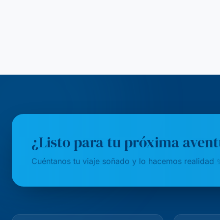
¿Listo para tu próxima aven
Cuéntanos tu viaje soñado y lo hacemos realidad 