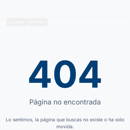
Circuitos
Ofertas
icio
Guías
Travel Planner
Blog
Quiénes Somos
404
Página no encontrada
Lo sentimos, la página que buscas no existe o ha sido
movida.