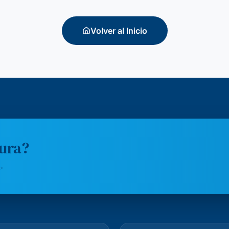
Volver al Inicio
tura?
✨