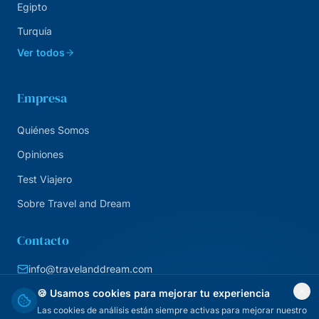
Egipto
Turquía
Ver todos
Empresa
Quiénes Somos
Opiniones
Test Viajero
Sobre Travel and Dream
Contacto
info@travelanddream.com
+34 684 226 007
🍪 Usamos cookies para mejorar tu experiencia
Las cookies de análisis están siempre activas para mejorar nuestro
Agencia online · España