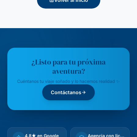
Volver al Inicio
¿Listo para tu próxima
aventura?
Cuéntanos tu viaje soñado y lo hacemos realidad ✨
Contáctanos
4,8★ en Google
Agencia con licencia