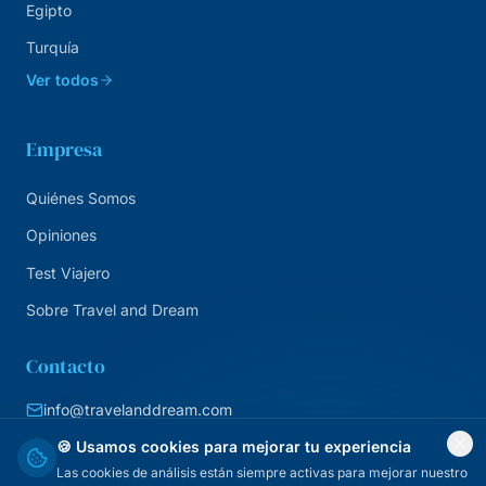
Egipto
Turquía
Ver todos
Empresa
Quiénes Somos
Opiniones
Test Viajero
Sobre Travel and Dream
Contacto
info@travelanddream.com
+34 684 226 007
🍪 Usamos cookies para mejorar tu experiencia
Las cookies de análisis están siempre activas para mejorar nuestro
Agencia online · España