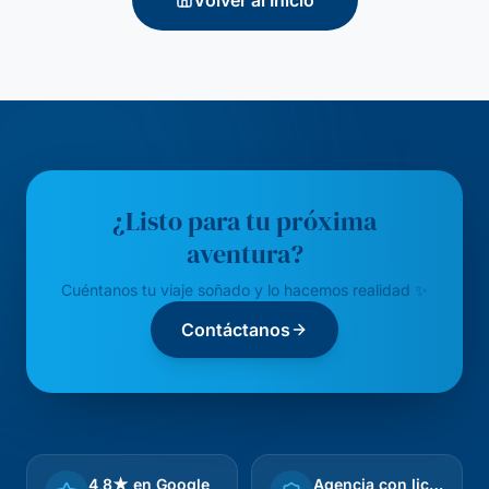
Volver al Inicio
¿Listo para tu próxima
aventura?
Cuéntanos tu viaje soñado y lo hacemos realidad ✨
Contáctanos
4,8★ en Google
Agencia con licencia