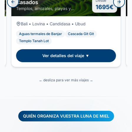
Desde
Casados
Previous slide
Next s
1695
€
Templos, arrozales, playas y
experiencias exclusivas en la Isla de
los Dioses
Bali • Lovina • Candidasa • Ubud
Aguas termales de Banjar
Cascada Git Git
Templo Tanah Lot
Ver detalles del viaje ▼
← desliza para ver más viajes →
QUIÉN ORGANIZA VUESTRA LUNA DE MIEL