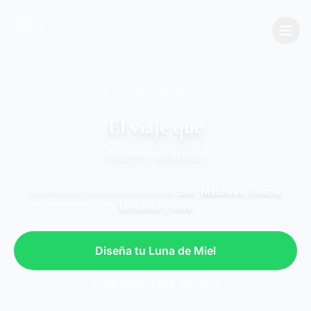
LUNA DE MIEL 2026
El viaje que
siempre soñasteis
Destinos exclusivos para novios.
Bali, Maldivas, Grecia,
Tanzania y más.
Diseña tu Luna de Miel
O llámanos al 684 226 007