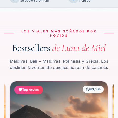
Selección premium
Incluido
LOS VIAJES MÁS SOÑADOS POR
NOVIOS
Bestsellers
de Luna de Miel
Maldivas, Bali + Maldivas, Polinesia y Grecia. Los
destinos favoritos de quienes acaban de casarse.
8
d /
6
n
Top novios