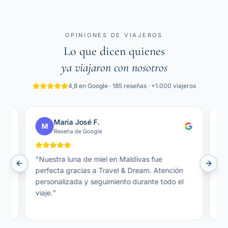
OPINIONES DE VIAJEROS
Lo que dicen quienes
ya viajaron con nosotros
4,8 en Google · 185 reseñas · +1.000 viajeros
María José F.
M
Reseña de Google
"
Nuestra luna de miel en Maldivas fue
"
N
Previous slide
Next 
perfecta gracias a Travel & Dream. Atención
Tr
personalizada y seguimiento durante todo el
ag
viaje.
"
pa