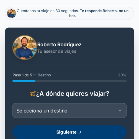
Cuéntanos tu viaje en 30 segundos.
Te responde Roberto, no un
bot.
Roberto Rodríguez
Tu asesor de viajes
Paso
1
de
5
—
Destino
20
%
¿A dónde quieres viajar?
Selecciona un destino
Siguiente