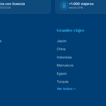
ia con licencia
+1.000 viajeros
72632326
desde 2016
Grandes viajes
s
Japón
China
Indonesia
Marruecos
Egipto
Turquía
Ver todos