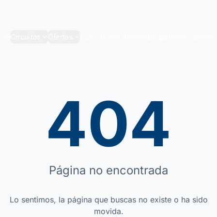
Circuitos
Ofertas
icio
Guías
Travel Planner
Blog
Quiénes Somos
404
Página no encontrada
Lo sentimos, la página que buscas no existe o ha sido
movida.