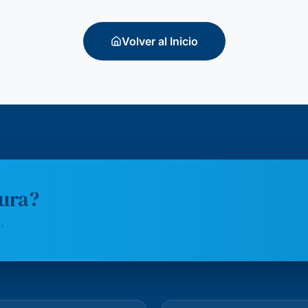
Volver al Inicio
tura?
✨