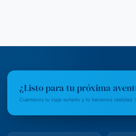
¿Listo para tu próxima aven
Cuéntanos tu viaje soñado y lo hacemos realidad 