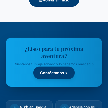
Volver al Inicio
¿Listo para tu próxima
aventura?
Cuéntanos tu viaje soñado y lo hacemos realidad ✨
Contáctanos
4,8★ en Google
Agencia con licencia