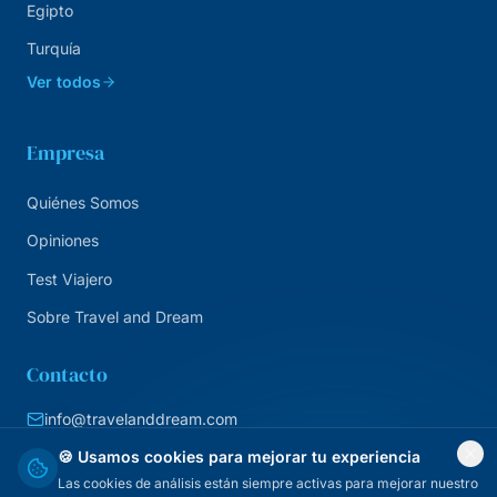
Egipto
Turquía
Ver todos
Empresa
Quiénes Somos
Opiniones
Test Viajero
Sobre Travel and Dream
Contacto
info@travelanddream.com
+34 684 226 007
🍪 Usamos cookies para mejorar tu experiencia
Las cookies de análisis están siempre activas para mejorar nuestro
Agencia online · España