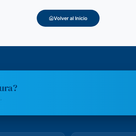
Volver al Inicio
tura?
✨