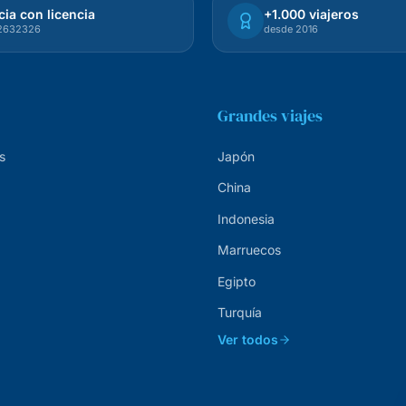
ia con licencia
+1.000 viajeros
72632326
desde 2016
Grandes viajes
s
Japón
China
Indonesia
Marruecos
Egipto
Turquía
Ver todos