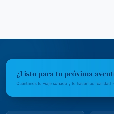
¿Listo para tu próxima aven
Cuéntanos tu viaje soñado y lo hacemos realidad 