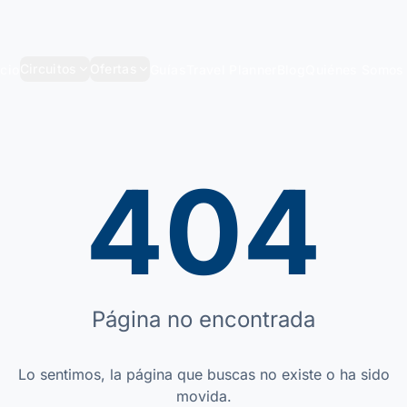
Circuitos
Ofertas
icio
Guías
Travel Planner
Blog
Quiénes Somos
404
Página no encontrada
Lo sentimos, la página que buscas no existe o ha sido
movida.