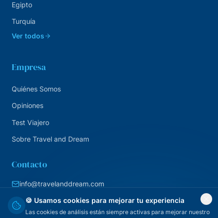
Egipto
Turquía
Ver todos
Empresa
Quiénes Somos
Opiniones
Test Viajero
Sobre Travel and Dream
Contacto
info@travelanddream.com
+34 684 226 007
🍪 Usamos cookies para mejorar tu experiencia
Las cookies de análisis están siempre activas para mejorar nuestro
Agencia online · España