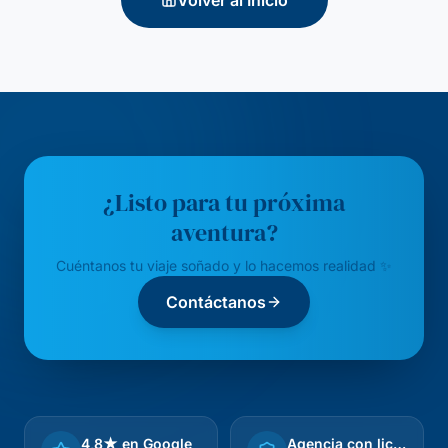
Volver al Inicio
¿Listo para tu próxima
aventura?
Cuéntanos tu viaje soñado y lo hacemos realidad ✨
Contáctanos
4,8★ en Google
Agencia con licencia