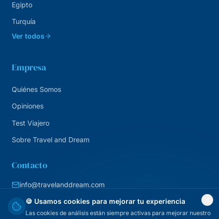
Egipto
Turquía
Ver todos
Empresa
Quiénes Somos
Opiniones
Test Viajero
Sobre Travel and Dream
Contacto
info@travelanddream.com
+34 684 226 007
🍪 Usamos cookies para mejorar tu experiencia
Las cookies de análisis están siempre activas para mejorar nuestro
Agencia online · España