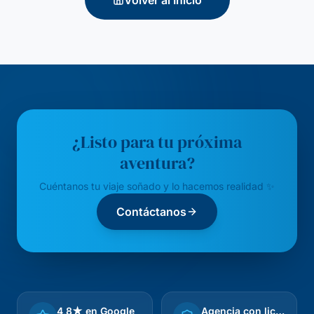
Volver al Inicio
¿Listo para tu próxima
aventura?
Cuéntanos tu viaje soñado y lo hacemos realidad ✨
Contáctanos
4,8★ en Google
Agencia con licencia