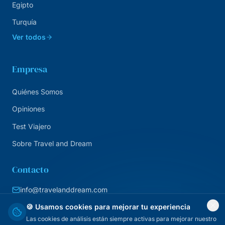
Egipto
Turquía
Ver todos
Empresa
Quiénes Somos
Opiniones
Test Viajero
Sobre Travel and Dream
Contacto
info@travelanddream.com
+34 684 226 007
🍪 Usamos cookies para mejorar tu experiencia
Las cookies de análisis están siempre activas para mejorar nuestro
Agencia online · España