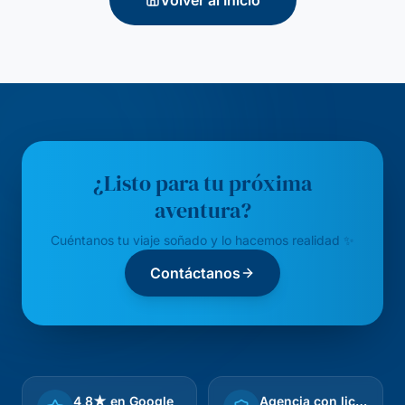
Volver al Inicio
¿Listo para tu próxima
aventura?
Cuéntanos tu viaje soñado y lo hacemos realidad ✨
Contáctanos
4,8★ en Google
Agencia con licencia