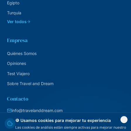
Egipto
Turquía
Ver todos
Empresa
Quiénes Somos
Opiniones
Test Viajero
Sobre Travel and Dream
Contacto
info@travelanddream.com
+34 684 226 007
🍪 Usamos cookies para mejorar tu experiencia
Las cookies de análisis están siempre activas para mejorar nuestro
Agencia online · España