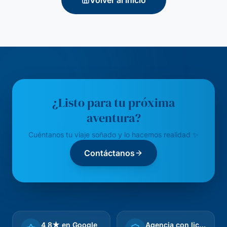
Volver al Inicio
¿Listo para tu próxima
aventura?
Cuéntanos tu viaje soñado y lo hacemos realidad ✨
Contáctanos
4,8★ en Google
Agencia con licencia