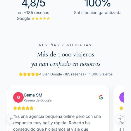
4,8
/5
100
%
en +185 reseñas
Satisfacción garantizada
Google
★★★★★
RESEÑAS VERIFICADAS
Más de 1.000 viajeros
ya han confiado en nosotros
4,8 en Google · 185 reseñas · +1.000 viajeros
Gema SM
G
T
Reseña de Google
"
Es una agencia pequeña online pero con una
"
Fue u
Previous slide
Next 
respuesta muy ágil y rápida. Roberto ha
Rober
conseguido que hiciéramos el viaje que
a la p